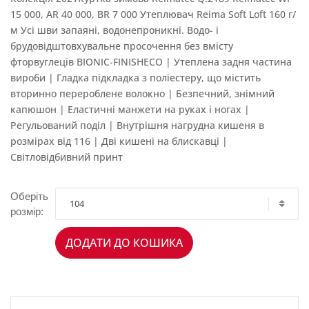
15 000, AR 40 000, BR 7 000 Утеплювач Reima Soft Loft 160 г/
м Усі шви запаяні, водонепроникні. Водо- і
брудовідштовхувальне просочення без вмісту
фторвуглеців BIONIC-FINISHECO | Утеплена задня частина
вироби | Гладка підкладка з поліестеру, що містить
вторинно перероблене волокно | Безпечний, знімний
капюшон | Еластичні манжети на руках і ногах |
Регульований поділ | Внутрішня нагрудна кишеня в
розмірах від 116 | Дві кишені на блискавці |
Світловідбивний принт
Оберіть
104
розмір:
ДОДАТИ ДО КОШИКА