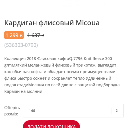
Кардиган флисовый Micoua
1 299 ₴
1 637 ₴
(536303-0790)
Коллекция 2018 Флисовая кофтаQ.7796 Knit fleece 300
g/mМягкий меланжевый флисовый трикотаж, выглядит
как обычная кофта и обладает всеми преимуществами
флиса Быстро сохнет и сохраняет тепло Удлиненный
подол сзадиМолния по всей длине с защитой подбородка
Карман на молнии
Оберіть
146
розмір:
ДОДАТИ ДО КОШИКА